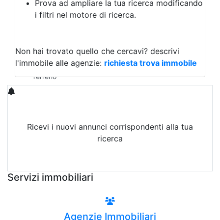
Prova ad ampliare la tua ricerca modificando
Agriturismo
i filtri nel motore di ricerca.
Magazzini
Capannoni
Uffici
Terreni in Vendita
Non hai trovato quello che cercavi?
descrivi
Qualsiasi
l'immobile alle agenzie:
richiesta trova immobile
Terreno edificabile
Terreno
Ricevi i nuovi annunci corrispondenti alla tua
ricerca
Attiva Email-Alert
Servizi immobiliari
Agenzie Immobiliari