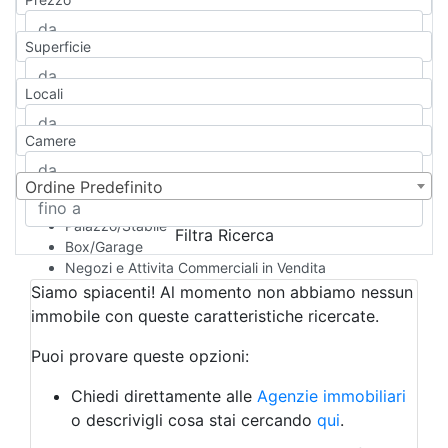
Appartamento
Casa indipendente
Superficie
Casa Semi-indipendente
Attico/Mansarda
Locali
Villa
Villetta a schiera
Camere
Rustico/Casale
Loft/Open space
Camera d'Albergo
Ordine Predefinito
Multiproprietà
Palazzo/Stabile
Filtra Ricerca
Box/Garage
Negozi e Attivita Commerciali in Vendita
Qualsiasi
Siamo spiacenti! Al momento non abbiamo nessun
Attività/Licenza Commerciale
immobile con queste caratteristiche ricercate.
Azienda Agricola
Bar/Ristorante
Puoi provare queste opzioni:
Bed & Breakfast
Albergo
Chiedi direttamente alle
Agenzie immobiliari
Laboratorio Artigianale
o descrivigli cosa stai cercando
qui
.
Negozio/locale commerciale