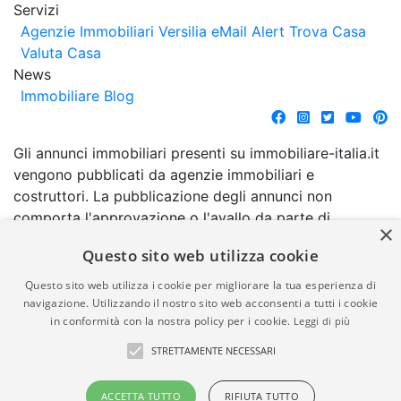
Servizi
Agenzie Immobiliari Versilia
eMail Alert
Trova Casa
Valuta Casa
News
Immobiliare Blog
Gli annunci immobiliari presenti su immobiliare-italia.it
vengono pubblicati da agenzie immobiliari e
costruttori. La pubblicazione degli annunci non
comporta l'approvazione o l'avallo da parte di
×
immobiliare-italia.it nè implica alcuna forma di
Questo sito web utilizza cookie
garanzia da parte di quest'ultima. immobiliare-italia.it
quindi non è responsabile della veridicità, della
Questo sito web utilizza i cookie per migliorare la tua esperienza di
correttezza, della completezza, della normativa in
navigazione. Utilizzando il nostro sito web acconsenti a tutti i cookie
in conformità con la nostra policy per i cookie.
Leggi di più
materia di privacy e/o di alcun altro aspetto dei
suddetti annunci.
STRETTAMENTE NECESSARI
© Copyright 2007 - 2026
Powered by
ACCETTA TUTTO
RIFIUTA TUTTO