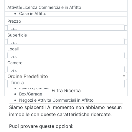
Attività/Licenza Commerciale in Affitto
Case in Affitto
Qualsiasi
Prezzo
Appartamento
Casa indipendente
Superficie
Casa Semi-indipendente
Attico/Mansarda
Locali
Villa
Villetta a schiera
Camere
Rustico/Casale
Loft/Open space
Camera d'Albergo
Ordine Predefinito
Multiproprietà
Palazzo/Stabile
Filtra Ricerca
Box/Garage
Negozi e Attivita Commerciali in Affitto
Qualsiasi
Siamo spiacenti! Al momento non abbiamo nessun
Attività/Licenza Commerciale
immobile con queste caratteristiche ricercate.
Azienda Agricola
Bar/Ristorante
Puoi provare queste opzioni:
Bed & Breakfast