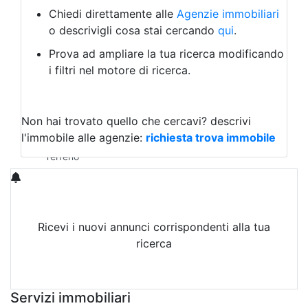
Albergo
Chiedi direttamente alle
Agenzie immobiliari
Laboratorio Artigianale
o descrivigli cosa stai cercando
qui
.
Negozio/locale commerciale
Prova ad ampliare la tua ricerca modificando
Agriturismo
i filtri nel motore di ricerca.
Magazzini
Capannoni
Uffici
Terreni in Affitto
Non hai trovato quello che cercavi?
descrivi
Qualsiasi
l'immobile alle agenzie:
richiesta trova immobile
Terreno edificabile
Terreno
Ricevi i nuovi annunci corrispondenti alla tua
ricerca
Attiva Email-Alert
Servizi immobiliari