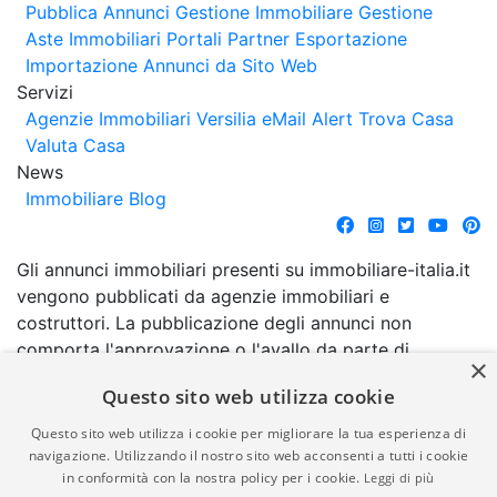
Pubblica Annunci
Gestione Immobiliare
Gestione
Aste Immobiliari
Portali Partner Esportazione
Importazione Annunci da Sito Web
Servizi
Agenzie Immobiliari Versilia
eMail Alert
Trova Casa
Valuta Casa
News
Immobiliare Blog
Gli annunci immobiliari presenti su immobiliare-italia.it
vengono pubblicati da agenzie immobiliari e
costruttori. La pubblicazione degli annunci non
comporta l'approvazione o l'avallo da parte di
×
immobiliare-italia.it nè implica alcuna forma di
Questo sito web utilizza cookie
garanzia da parte di quest'ultima. immobiliare-italia.it
quindi non è responsabile della veridicità, della
Questo sito web utilizza i cookie per migliorare la tua esperienza di
correttezza, della completezza, della normativa in
navigazione. Utilizzando il nostro sito web acconsenti a tutti i cookie
in conformità con la nostra policy per i cookie.
Leggi di più
materia di privacy e/o di alcun altro aspetto dei