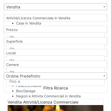
Vendita
Attività/Licenza Commerciale in Vendita
Case in Vendita
Qualsiasi
Prezzo
Appartamento
Casa indipendente
Superficie
Casa Semi-indipendente
Attico/Mansarda
Locali
Villa
Villetta a schiera
Camere
Rustico/Casale
Loft/Open space
Camera d'Albergo
Ordine Predefinito
Multiproprietà
Palazzo/Stabile
Filtra Ricerca
Box/Garage
Negozi e Attivita Commerciali in Vendita
Qualsiasi
Vendita
Attività/Licenza Commerciale
Attività/Licenza Commerciale