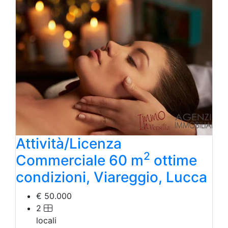
Azienda Agricola
Bar/Ristorante
Bed & Breakfast
Albergo
Laboratorio Artigianale
Negozio/locale commerciale
Agriturismo
Magazzini
Capannoni
Uffici
Terreni in Vendita
Qualsiasi
Terreno edificabile
Attività/Licenza
Terreno
2
Commerciale 60 m
ottime
condizioni, Viareggio, Lucca
€ 50.000
2
locali