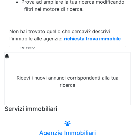
Prova ad ampliare la tua ricerca modificando
Agriturismo
i filtri nel motore di ricerca.
Magazzini
Capannoni
Uffici
Terreni in Affitto
Non hai trovato quello che cercavi?
descrivi
Qualsiasi
l'immobile alle agenzie:
richiesta trova immobile
Terreno edificabile
Terreno
Ricevi i nuovi annunci corrispondenti alla tua
ricerca
Attiva Email-Alert
Servizi immobiliari
Agenzie Immobiliari