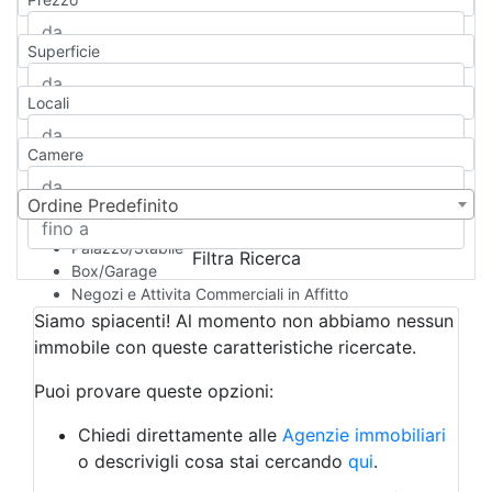
Appartamento
Casa indipendente
Superficie
Casa Semi-indipendente
Attico/Mansarda
Locali
Villa
Villetta a schiera
Camere
Rustico/Casale
Loft/Open space
Camera d'Albergo
Ordine Predefinito
Multiproprietà
Palazzo/Stabile
Filtra Ricerca
Box/Garage
Negozi e Attivita Commerciali in Affitto
Qualsiasi
Siamo spiacenti! Al momento non abbiamo nessun
Attività/Licenza Commerciale
immobile con queste caratteristiche ricercate.
Azienda Agricola
Bar/Ristorante
Puoi provare queste opzioni:
Bed & Breakfast
Albergo
Chiedi direttamente alle
Agenzie immobiliari
Laboratorio Artigianale
o descrivigli cosa stai cercando
qui
.
Negozio/locale commerciale