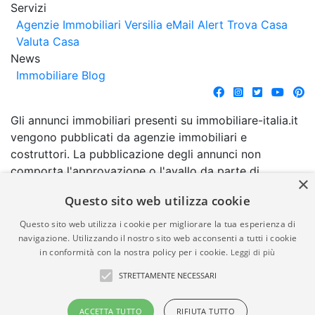
Servizi
Agenzie Immobiliari Versilia
eMail Alert
Trova Casa
Valuta Casa
News
Immobiliare Blog
Gli annunci immobiliari presenti su immobiliare-italia.it
vengono pubblicati da agenzie immobiliari e
costruttori. La pubblicazione degli annunci non
comporta l'approvazione o l'avallo da parte di
×
immobiliare-italia.it nè implica alcuna forma di
Questo sito web utilizza cookie
garanzia da parte di quest'ultima. immobiliare-italia.it
quindi non è responsabile della veridicità, della
Questo sito web utilizza i cookie per migliorare la tua esperienza di
correttezza, della completezza, della normativa in
navigazione. Utilizzando il nostro sito web acconsenti a tutti i cookie
in conformità con la nostra policy per i cookie.
Leggi di più
materia di privacy e/o di alcun altro aspetto dei
suddetti annunci.
STRETTAMENTE NECESSARI
© Copyright 2007 - 2026
Powered by
ACCETTA TUTTO
RIFIUTA TUTTO