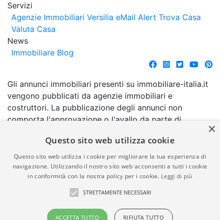
Servizi
Agenzie Immobiliari Versilia
eMail Alert
Trova Casa
Valuta Casa
News
Immobiliare Blog
Gli annunci immobiliari presenti su immobiliare-italia.it
vengono pubblicati da agenzie immobiliari e
costruttori. La pubblicazione degli annunci non
comporta l'approvazione o l'avallo da parte di
×
immobiliare-italia.it nè implica alcuna forma di
Questo sito web utilizza cookie
garanzia da parte di quest'ultima. immobiliare-italia.it
quindi non è responsabile della veridicità, della
Questo sito web utilizza i cookie per migliorare la tua esperienza di
correttezza, della completezza, della normativa in
navigazione. Utilizzando il nostro sito web acconsenti a tutti i cookie
in conformità con la nostra policy per i cookie.
Leggi di più
materia di privacy e/o di alcun altro aspetto dei
suddetti annunci.
STRETTAMENTE NECESSARI
© Copyright 2007 - 2026
Powered by
ACCETTA TUTTO
RIFIUTA TUTTO