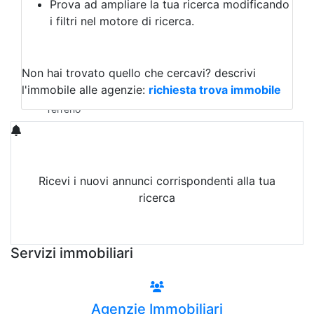
Prova ad ampliare la tua ricerca modificando
Agriturismo
i filtri nel motore di ricerca.
Magazzini
Capannoni
Uffici
Terreni in Vendita
Non hai trovato quello che cercavi?
descrivi
Qualsiasi
l'immobile alle agenzie:
richiesta trova immobile
Terreno edificabile
Terreno
Ricevi i nuovi annunci corrispondenti alla tua
ricerca
Attiva Email-Alert
Servizi immobiliari
Agenzie Immobiliari