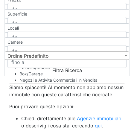
Appartamento
Casa indipendente
Superficie
Casa Semi-indipendente
Attico/Mansarda
Locali
Villa
Villetta a schiera
Camere
Rustico/Casale
Loft/Open space
Camera d'Albergo
Ordine Predefinito
Multiproprietà
Palazzo/Stabile
Filtra Ricerca
Box/Garage
Negozi e Attivita Commerciali in Vendita
Qualsiasi
Siamo spiacenti! Al momento non abbiamo nessun
Attività/Licenza Commerciale
immobile con queste caratteristiche ricercate.
Azienda Agricola
Bar/Ristorante
Puoi provare queste opzioni:
Bed & Breakfast
Albergo
Chiedi direttamente alle
Agenzie immobiliari
Laboratorio Artigianale
o descrivigli cosa stai cercando
qui
.
Negozio/locale commerciale