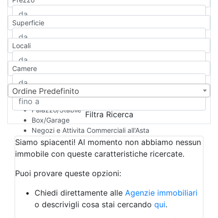
Appartamento
Casa indipendente
Superficie
Casa Semi-indipendente
Attico/Mansarda
Locali
Villa
Villetta a schiera
Camere
Rustico/Casale
Loft/Open space
Camera d'Albergo
Ordine Predefinito
Multiproprietà
Palazzo/Stabile
Filtra Ricerca
Box/Garage
Negozi e Attivita Commerciali all'Asta
Qualsiasi
Siamo spiacenti! Al momento non abbiamo nessun
Attività/Licenza Commerciale
immobile con queste caratteristiche ricercate.
Azienda Agricola
Bar/Ristorante
Puoi provare queste opzioni:
Bed & Breakfast
Albergo
Chiedi direttamente alle
Agenzie immobiliari
Laboratorio Artigianale
o descrivigli cosa stai cercando
qui
.
Negozio/locale commerciale