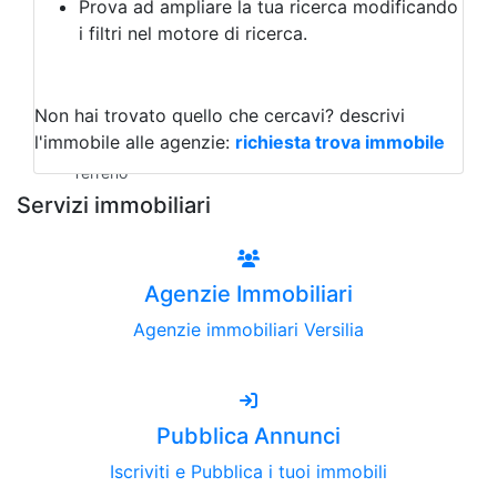
Prova ad ampliare la tua ricerca modificando
Agriturismo
i filtri nel motore di ricerca.
Magazzini
Capannoni
Uffici
Terreni all'Asta
Non hai trovato quello che cercavi?
descrivi
Qualsiasi
l'immobile alle agenzie:
richiesta trova immobile
Terreno edificabile
Terreno
Servizi immobiliari
Agenzie Immobiliari
Agenzie immobiliari Versilia
Pubblica Annunci
Iscriviti e Pubblica i tuoi immobili