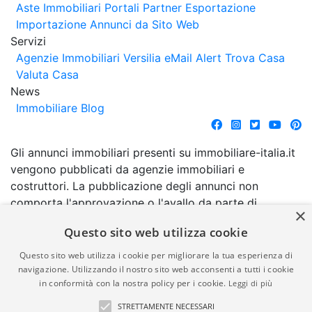
Aste Immobiliari
Portali Partner Esportazione
Importazione Annunci da Sito Web
Servizi
Agenzie Immobiliari Versilia
eMail Alert
Trova Casa
Valuta Casa
News
Immobiliare Blog
Gli annunci immobiliari presenti su immobiliare-italia.it
vengono pubblicati da agenzie immobiliari e
costruttori. La pubblicazione degli annunci non
comporta l'approvazione o l'avallo da parte di
×
immobiliare-italia.it nè implica alcuna forma di
Questo sito web utilizza cookie
garanzia da parte di quest'ultima. immobiliare-italia.it
quindi non è responsabile della veridicità, della
Questo sito web utilizza i cookie per migliorare la tua esperienza di
correttezza, della completezza, della normativa in
navigazione. Utilizzando il nostro sito web acconsenti a tutti i cookie
in conformità con la nostra policy per i cookie.
Leggi di più
materia di privacy e/o di alcun altro aspetto dei
suddetti annunci.
STRETTAMENTE NECESSARI