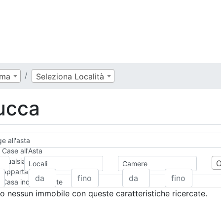
ema
Seleziona Località
Lucca
e all'asta
Case all'Asta
Qualsiasi
Locali
Camere
Appartamento
Casa indipendente
Casa Semi-indipendente
 nessun immobile con queste caratteristiche ricercate.
Attico/Mansarda
Villa