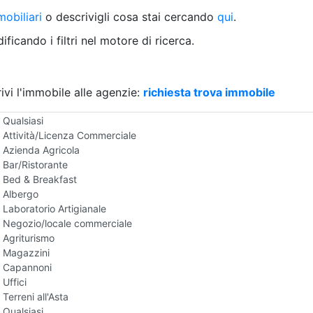
Villetta a schiera
obiliari
o descrivigli cosa stai cercando
qui
.
Rustico/Casale
Loft/Open space
ficando i filtri nel motore di ricerca.
Camera d'Albergo
Multiproprietà
Palazzo/Stabile
ivi l'immobile alle agenzie:
Box/Garage
richiesta trova immobile
Negozi e Attivita Commerciali all'Asta
Qualsiasi
Attività/Licenza Commerciale
Azienda Agricola
Bar/Ristorante
Bed & Breakfast
Albergo
Laboratorio Artigianale
Negozio/locale commerciale
Agriturismo
Magazzini
Capannoni
Uffici
Terreni all'Asta
Qualsiasi