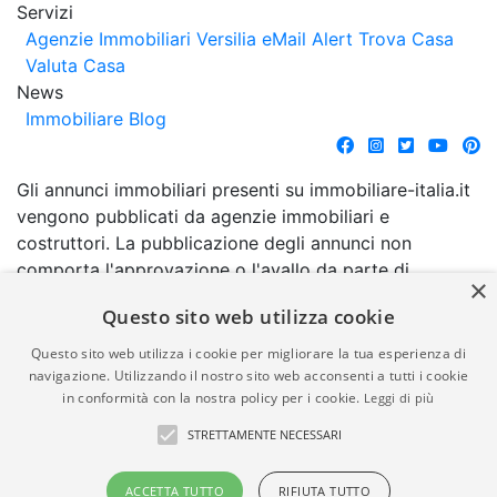
Servizi
Agenzie Immobiliari Versilia
eMail Alert
Trova Casa
Valuta Casa
News
Immobiliare Blog
Gli annunci immobiliari presenti su immobiliare-italia.it
vengono pubblicati da agenzie immobiliari e
costruttori. La pubblicazione degli annunci non
comporta l'approvazione o l'avallo da parte di
×
immobiliare-italia.it nè implica alcuna forma di
Questo sito web utilizza cookie
garanzia da parte di quest'ultima. immobiliare-italia.it
quindi non è responsabile della veridicità, della
Questo sito web utilizza i cookie per migliorare la tua esperienza di
correttezza, della completezza, della normativa in
navigazione. Utilizzando il nostro sito web acconsenti a tutti i cookie
in conformità con la nostra policy per i cookie.
Leggi di più
materia di privacy e/o di alcun altro aspetto dei
suddetti annunci.
STRETTAMENTE NECESSARI
© Copyright 2007 - 2026
Powered by
ACCETTA TUTTO
RIFIUTA TUTTO