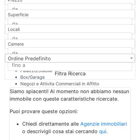
Appartamento
Casa indipendente
Superficie
Casa Semi-indipendente
Attico/Mansarda
Locali
Villa
Villetta a schiera
Camere
Rustico/Casale
Loft/Open space
Camera d'Albergo
Ordine Predefinito
Multiproprietà
Palazzo/Stabile
Filtra Ricerca
Box/Garage
Negozi e Attivita Commerciali in Affitto
Qualsiasi
Siamo spiacenti! Al momento non abbiamo nessun
Attività/Licenza Commerciale
immobile con queste caratteristiche ricercate.
Azienda Agricola
Bar/Ristorante
Puoi provare queste opzioni:
Bed & Breakfast
Albergo
Chiedi direttamente alle
Agenzie immobiliari
Laboratorio Artigianale
o descrivigli cosa stai cercando
qui
.
Negozio/locale commerciale