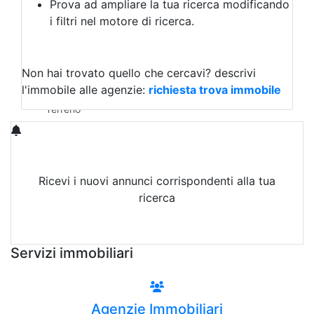
Prova ad ampliare la tua ricerca modificando
Agriturismo
i filtri nel motore di ricerca.
Magazzini
Capannoni
Uffici
Terreni in Affitto
Non hai trovato quello che cercavi?
descrivi
Qualsiasi
l'immobile alle agenzie:
richiesta trova immobile
Terreno edificabile
Terreno
Ricevi i nuovi annunci corrispondenti alla tua
ricerca
Attiva Email-Alert
Servizi immobiliari
Agenzie Immobiliari