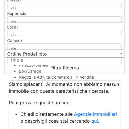
Appartamento
Casa indipendente
Superficie
Casa Semi-indipendente
Attico/Mansarda
Locali
Villa
Villetta a schiera
Camere
Rustico/Casale
Loft/Open space
Camera d'Albergo
Ordine Predefinito
Multiproprietà
Palazzo/Stabile
Filtra Ricerca
Box/Garage
Negozi e Attivita Commerciali in Vendita
Qualsiasi
Siamo spiacenti! Al momento non abbiamo nessun
Attività/Licenza Commerciale
immobile con queste caratteristiche ricercate.
Azienda Agricola
Bar/Ristorante
Puoi provare queste opzioni:
Bed & Breakfast
Albergo
Chiedi direttamente alle
Agenzie immobiliari
Laboratorio Artigianale
o descrivigli cosa stai cercando
qui
.
Negozio/locale commerciale