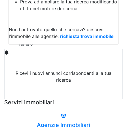
Prova ad ampliare la tua ricerca modificando
Agriturismo
i filtri nel motore di ricerca.
Magazzini
Capannoni
Uffici
Terreni in Vendita
Non hai trovato quello che cercavi?
descrivi
Qualsiasi
l'immobile alle agenzie:
richiesta trova immobile
Terreno edificabile
Terreno
Ricevi i nuovi annunci corrispondenti alla tua
ricerca
Attiva Email-Alert
Servizi immobiliari
Agenzie Immobiliari