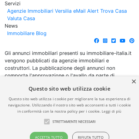
Servizi
Agenzie Immobiliari Versilia
eMail Alert
Trova Casa
Valuta Casa
News
Immobiliare Blog
Gli annunci immobiliari presenti su immobiliare-italia.it
vengono pubblicati da agenzie immobiliari e
costruttori. La pubblicazione degli annunci non
comporta l'approvazione o l'avallo da parte di
×
immobiliare-italia.it nè implica alcuna forma di
Questo sito web utilizza cookie
garanzia da parte di quest'ultima. immobiliare-italia.it
quindi non è responsabile della veridicità, della
Questo sito web utilizza i cookie per migliorare la tua esperienza di
correttezza, della completezza, della normativa in
navigazione. Utilizzando il nostro sito web acconsenti a tutti i cookie
in conformità con la nostra policy per i cookie.
Leggi di più
materia di privacy e/o di alcun altro aspetto dei
suddetti annunci.
STRETTAMENTE NECESSARI
© Copyright 2007 - 2026
Powered by
ACCETTA TUTTO
RIFIUTA TUTTO