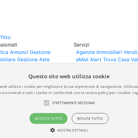
sionisti
Servizi
lica Annunci
Gestione
Agenzie Immobiliari Versili
biliare
Gestione Aste
eMail Alert
Trova Casa
Va
iliari
Portali Partner
Casa
rtazione
Importazione
Questo sito web utilizza cookie
nci da Sito Web
web utilizza i cookie per migliorare la tua esperienza di navigazione. Utilizza
 acconsenti a tutti i cookie in conformità con la nostra policy per i cookie.
Leg
are-italia.it vengono pubblicati da agenzie immobiliari e co
STRETTAMENTE NECESSARI
rte di immobiliare-italia.it nè implica alcuna forma di gar
idicità, della correttezza, della completezza, della normativa
ACCETTA TUTTO
RIFIUTA TUTTO
MOSTRA DETTAGLI
a.it - Part. IVA 00587600453
Power