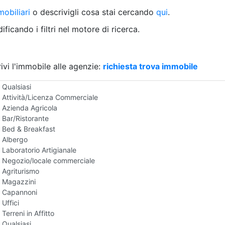
Villetta a schiera
obiliari
o descrivigli cosa stai cercando
qui
.
Rustico/Casale
Loft/Open space
ficando i filtri nel motore di ricerca.
Camera d'Albergo
Multiproprietà
Palazzo/Stabile
ivi l'immobile alle agenzie:
Box/Garage
richiesta trova immobile
Negozi e Attivita Commerciali in Affitto
Qualsiasi
Attività/Licenza Commerciale
Azienda Agricola
Bar/Ristorante
Bed & Breakfast
Albergo
Laboratorio Artigianale
Negozio/locale commerciale
Agriturismo
Magazzini
Capannoni
Uffici
Terreni in Affitto
Qualsiasi