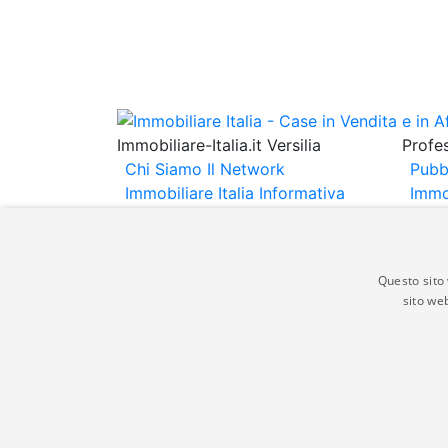
Immobiliare-Italia.it Versilia
Profes
Chi Siamo
Il Network
Pubb
Immobiliare Italia
Informativa
Immo
Privacy
Informativa Cookie
Immob
Contatti
Espo
Annu
Questo sito 
sito web
Gli annunci immobiliari presenti su immobili
non comporta l'approvazione o l'avallo da pa
italia.it quindi non è responsabile della ver
aspetto dei suddetti annunci.
© Copyright 2007 - 2026 Immobiliare-Itali