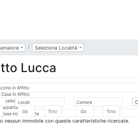
amaiore
Seleziona Località
itto Lucca
zino in Affitto
Case in Affitto
Qualsiasi
Locali
Camere
Appartamento
Casa indipendente
Casa Semi-indipendente
 nessun immobile con queste caratteristiche ricercate.
Attico/Mansarda
Villa