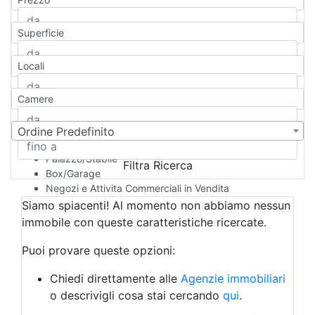
Appartamento
Casa indipendente
Superficie
Casa Semi-indipendente
Attico/Mansarda
Locali
Villa
Villetta a schiera
Camere
Rustico/Casale
Loft/Open space
Camera d'Albergo
Ordine Predefinito
Multiproprietà
Palazzo/Stabile
Filtra Ricerca
Box/Garage
Negozi e Attivita Commerciali in Vendita
Qualsiasi
Siamo spiacenti! Al momento non abbiamo nessun
Attività/Licenza Commerciale
immobile con queste caratteristiche ricercate.
Azienda Agricola
Bar/Ristorante
Puoi provare queste opzioni:
Bed & Breakfast
Albergo
Chiedi direttamente alle
Agenzie immobiliari
Laboratorio Artigianale
o descrivigli cosa stai cercando
qui
.
Negozio/locale commerciale