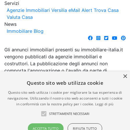
Servizi
Agenzie Immobiliari Versilia
eMail Alert
Trova Casa
Valuta Casa
News
Immobiliare Blog
Gli annunci immobiliari presenti su immobiliare-italia.it
vengono pubblicati da agenzie immobiliari e
costruttori. La pubblicazione degli annunci non
comporta l'approvazione o l'avallo da parte di
×
immobiliare-italia.it nè implica alcuna forma di
Questo sito web utilizza cookie
garanzia da parte di quest'ultima. immobiliare-italia.it
quindi non è responsabile della veridicità, della
Questo sito web utilizza i cookie per migliorare la tua esperienza di
correttezza, della completezza, della normativa in
navigazione. Utilizzando il nostro sito web acconsenti a tutti i cookie
in conformità con la nostra policy per i cookie.
Leggi di più
materia di privacy e/o di alcun altro aspetto dei
suddetti annunci.
STRETTAMENTE NECESSARI
© Copyright 2007 - 2026
Powered by
ACCETTA TUTTO
RIFIUTA TUTTO