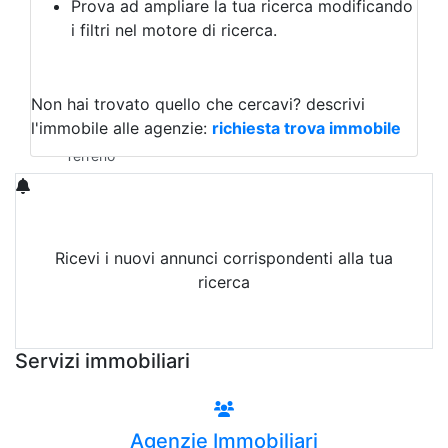
Prova ad ampliare la tua ricerca modificando
Agriturismo
i filtri nel motore di ricerca.
Magazzini
Capannoni
Uffici
Terreni in Vendita
Non hai trovato quello che cercavi?
descrivi
Qualsiasi
l'immobile alle agenzie:
richiesta trova immobile
Terreno edificabile
Terreno
Ricevi i nuovi annunci corrispondenti alla tua
ricerca
Attiva Email-Alert
Servizi immobiliari
Agenzie Immobiliari