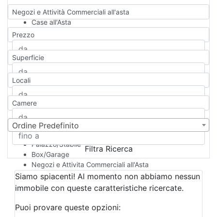
Negozi e Attività Commerciali all'asta
Case all'Asta
Qualsiasi
Prezzo
Appartamento
Casa indipendente
Superficie
Casa Semi-indipendente
Attico/Mansarda
Locali
Villa
Villetta a schiera
Camere
Rustico/Casale
Loft/Open space
Camera d'Albergo
Ordine Predefinito
Multiproprietà
Palazzo/Stabile
Filtra Ricerca
Box/Garage
Negozi e Attivita Commerciali all'Asta
Qualsiasi
Siamo spiacenti! Al momento non abbiamo nessun
Attività/Licenza Commerciale
immobile con queste caratteristiche ricercate.
Azienda Agricola
Bar/Ristorante
Puoi provare queste opzioni:
Bed & Breakfast