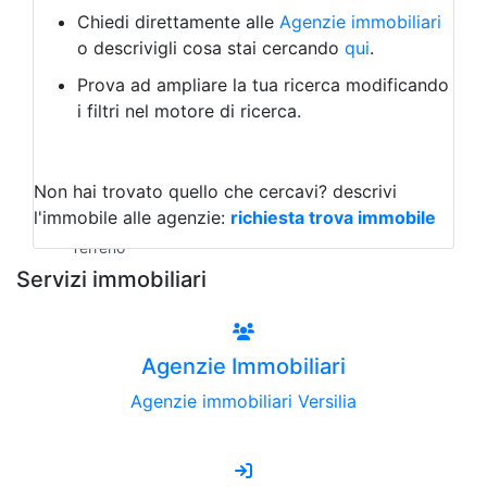
Albergo
Chiedi direttamente alle
Agenzie immobiliari
Laboratorio Artigianale
o descrivigli cosa stai cercando
qui
.
Negozio/locale commerciale
Prova ad ampliare la tua ricerca modificando
Agriturismo
i filtri nel motore di ricerca.
Magazzini
Capannoni
Uffici
Terreni all'Asta
Non hai trovato quello che cercavi?
descrivi
Qualsiasi
l'immobile alle agenzie:
richiesta trova immobile
Terreno edificabile
Terreno
Servizi immobiliari
Agenzie Immobiliari
Agenzie immobiliari Versilia