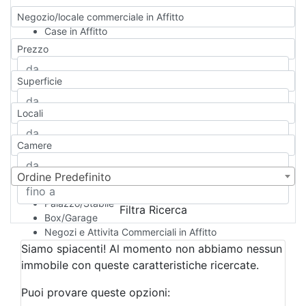
Negozio/locale commerciale in Affitto
Case in Affitto
Qualsiasi
Prezzo
Appartamento
Casa indipendente
Superficie
Casa Semi-indipendente
Attico/Mansarda
Locali
Villa
Villetta a schiera
Camere
Rustico/Casale
Loft/Open space
Camera d'Albergo
Ordine Predefinito
Multiproprietà
Palazzo/Stabile
Filtra Ricerca
Box/Garage
Negozi e Attivita Commerciali in Affitto
Qualsiasi
Siamo spiacenti! Al momento non abbiamo nessun
Attività/Licenza Commerciale
immobile con queste caratteristiche ricercate.
Azienda Agricola
Bar/Ristorante
Puoi provare queste opzioni:
Bed & Breakfast