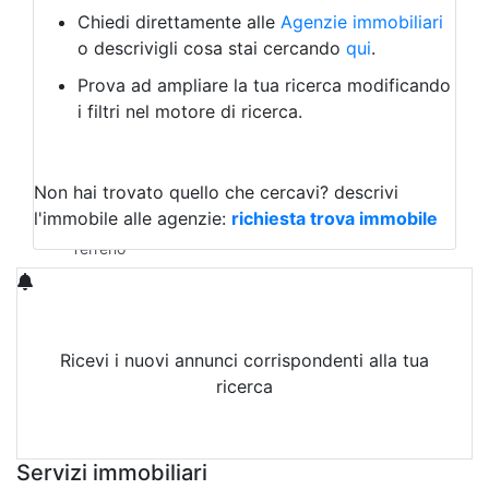
Albergo
Chiedi direttamente alle
Agenzie immobiliari
Laboratorio Artigianale
o descrivigli cosa stai cercando
qui
.
Negozio/locale commerciale
Prova ad ampliare la tua ricerca modificando
Agriturismo
i filtri nel motore di ricerca.
Magazzini
Capannoni
Uffici
Terreni in Affitto
Non hai trovato quello che cercavi?
descrivi
Qualsiasi
l'immobile alle agenzie:
richiesta trova immobile
Terreno edificabile
Terreno
Ricevi i nuovi annunci corrispondenti alla tua
ricerca
Attiva Email-Alert
Servizi immobiliari