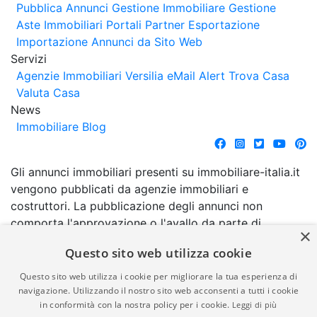
Pubblica Annunci
Gestione Immobiliare
Gestione
Aste Immobiliari
Portali Partner Esportazione
Importazione Annunci da Sito Web
Servizi
Agenzie Immobiliari Versilia
eMail Alert
Trova Casa
Valuta Casa
News
Immobiliare Blog
Gli annunci immobiliari presenti su immobiliare-italia.it
vengono pubblicati da agenzie immobiliari e
costruttori. La pubblicazione degli annunci non
comporta l'approvazione o l'avallo da parte di
×
immobiliare-italia.it nè implica alcuna forma di
Questo sito web utilizza cookie
garanzia da parte di quest'ultima. immobiliare-italia.it
quindi non è responsabile della veridicità, della
Questo sito web utilizza i cookie per migliorare la tua esperienza di
correttezza, della completezza, della normativa in
navigazione. Utilizzando il nostro sito web acconsenti a tutti i cookie
in conformità con la nostra policy per i cookie.
Leggi di più
materia di privacy e/o di alcun altro aspetto dei