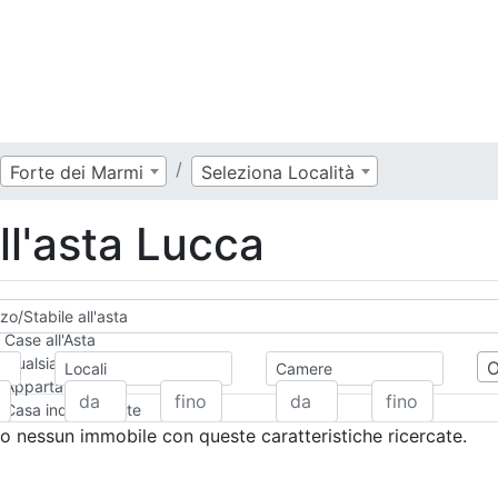
Forte dei Marmi
Seleziona Località
ll'asta Lucca
zo/Stabile all'asta
Case all'Asta
Qualsiasi
Locali
Camere
Appartamento
Casa indipendente
Casa Semi-indipendente
 nessun immobile con queste caratteristiche ricercate.
Attico/Mansarda
Villa