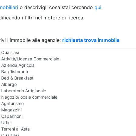
Villetta a schiera
obiliari
o descrivigli cosa stai cercando
qui
.
Rustico/Casale
Loft/Open space
ficando i filtri nel motore di ricerca.
Camera d'Albergo
Multiproprietà
Palazzo/Stabile
ivi l'immobile alle agenzie:
Box/Garage
richiesta trova immobile
Negozi e Attivita Commerciali all'Asta
Qualsiasi
Attività/Licenza Commerciale
Azienda Agricola
Bar/Ristorante
Bed & Breakfast
Albergo
Laboratorio Artigianale
Negozio/locale commerciale
Agriturismo
Magazzini
Capannoni
Uffici
Terreni all'Asta
Qualsiasi