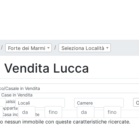
Forte dei Marmi
Seleziona Località
n Vendita Lucca
co/Casale in Vendita
Case in Vendita
Qualsiasi
Locali
Camere
Appartamento
Casa indipendente
Casa Semi-indipendente
 nessun immobile con queste caratteristiche ricercate.
Attico/Mansarda
Villa