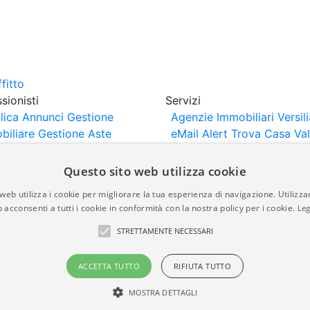
sionisti
Servizi
lica Annunci
Gestione
Agenzie Immobiliari Versili
biliare
Gestione Aste
eMail Alert
Trova Casa
Va
iliari
Portali Partner
Casa
rtazione
Importazione
Questo sito web utilizza cookie
nci da Sito Web
web utilizza i cookie per migliorare la tua esperienza di navigazione. Utilizza
 acconsenti a tutti i cookie in conformità con la nostra policy per i cookie.
Leg
are-italia.it vengono pubblicati da agenzie immobiliari e co
STRETTAMENTE NECESSARI
rte di immobiliare-italia.it nè implica alcuna forma di gar
idicità, della correttezza, della completezza, della normativa
ACCETTA TUTTO
RIFIUTA TUTTO
MOSTRA DETTAGLI
a.it - Part. IVA 00587600453
Power