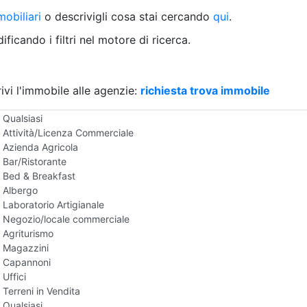
Villetta a schiera
obiliari
o descrivigli cosa stai cercando
qui
.
Rustico/Casale
Loft/Open space
ficando i filtri nel motore di ricerca.
Camera d'Albergo
Multiproprietà
Palazzo/Stabile
ivi l'immobile alle agenzie:
Box/Garage
richiesta trova immobile
Negozi e Attivita Commerciali in Vendita
Qualsiasi
Attività/Licenza Commerciale
Azienda Agricola
Bar/Ristorante
Bed & Breakfast
Albergo
Laboratorio Artigianale
Negozio/locale commerciale
Agriturismo
Magazzini
Capannoni
Uffici
Terreni in Vendita
Qualsiasi