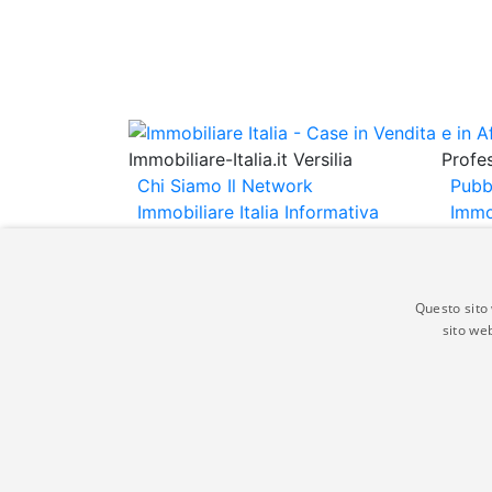
Immobiliare-Italia.it Versilia
Profes
Chi Siamo
Il Network
Pubb
Immobiliare Italia
Informativa
Immo
Privacy
Informativa Cookie
Immob
Contatti
Espo
Annu
Questo sito 
sito web
Gli annunci immobiliari presenti su immobili
non comporta l'approvazione o l'avallo da pa
italia.it quindi non è responsabile della ver
aspetto dei suddetti annunci.
© Copyright 2007 - 2026 Immobiliare-Itali