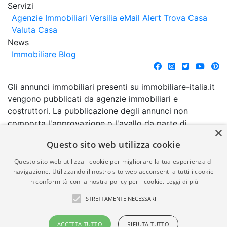
Servizi
Agenzie Immobiliari Versilia
eMail Alert
Trova Casa
Valuta Casa
News
Immobiliare Blog
Gli annunci immobiliari presenti su immobiliare-italia.it
vengono pubblicati da agenzie immobiliari e
costruttori. La pubblicazione degli annunci non
comporta l'approvazione o l'avallo da parte di
×
immobiliare-italia.it nè implica alcuna forma di
Questo sito web utilizza cookie
garanzia da parte di quest'ultima. immobiliare-italia.it
quindi non è responsabile della veridicità, della
Questo sito web utilizza i cookie per migliorare la tua esperienza di
correttezza, della completezza, della normativa in
navigazione. Utilizzando il nostro sito web acconsenti a tutti i cookie
in conformità con la nostra policy per i cookie.
Leggi di più
materia di privacy e/o di alcun altro aspetto dei
suddetti annunci.
STRETTAMENTE NECESSARI
© Copyright 2007 - 2026
Powered by
ACCETTA TUTTO
RIFIUTA TUTTO