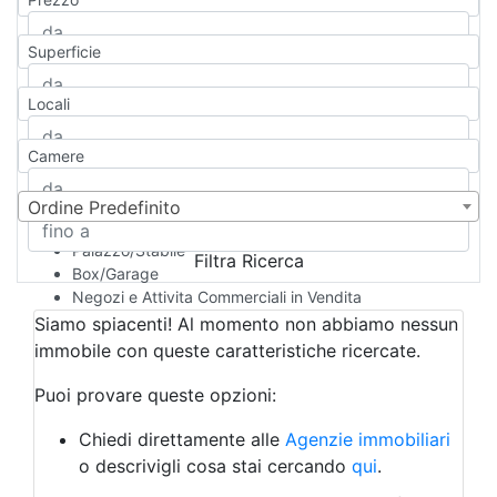
Appartamento
Casa indipendente
Superficie
Casa Semi-indipendente
Attico/Mansarda
Locali
Villa
Villetta a schiera
Camere
Rustico/Casale
Loft/Open space
Camera d'Albergo
Ordine Predefinito
Multiproprietà
Palazzo/Stabile
Filtra Ricerca
Box/Garage
Negozi e Attivita Commerciali in Vendita
Qualsiasi
Siamo spiacenti! Al momento non abbiamo nessun
Attività/Licenza Commerciale
immobile con queste caratteristiche ricercate.
Azienda Agricola
Bar/Ristorante
Puoi provare queste opzioni:
Bed & Breakfast
Albergo
Chiedi direttamente alle
Agenzie immobiliari
Laboratorio Artigianale
o descrivigli cosa stai cercando
qui
.
Negozio/locale commerciale