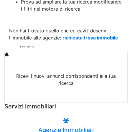
Prova ad ampliare la tua ricerca modificando
Agriturismo
i filtri nel motore di ricerca.
Magazzini
Capannoni
Uffici
Terreni in Vendita
Non hai trovato quello che cercavi?
descrivi
Qualsiasi
l'immobile alle agenzie:
richiesta trova immobile
Terreno edificabile
Terreno
Ricevi i nuovi annunci corrispondenti alla tua
ricerca
Attiva Email-Alert
Servizi immobiliari
Agenzie Immobiliari