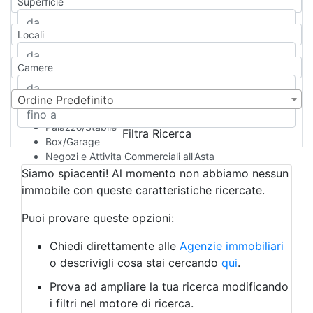
Superficie
Casa Semi-indipendente
Attico/Mansarda
Locali
Villa
Villetta a schiera
Camere
Rustico/Casale
Loft/Open space
Camera d'Albergo
Ordine Predefinito
Multiproprietà
Palazzo/Stabile
Filtra Ricerca
Box/Garage
Negozi e Attivita Commerciali all'Asta
Qualsiasi
Siamo spiacenti! Al momento non abbiamo nessun
Attività/Licenza Commerciale
immobile con queste caratteristiche ricercate.
Azienda Agricola
Bar/Ristorante
Puoi provare queste opzioni:
Bed & Breakfast
Albergo
Chiedi direttamente alle
Agenzie immobiliari
Laboratorio Artigianale
o descrivigli cosa stai cercando
qui
.
Negozio/locale commerciale
Prova ad ampliare la tua ricerca modificando
Agriturismo
i filtri nel motore di ricerca.
Magazzini