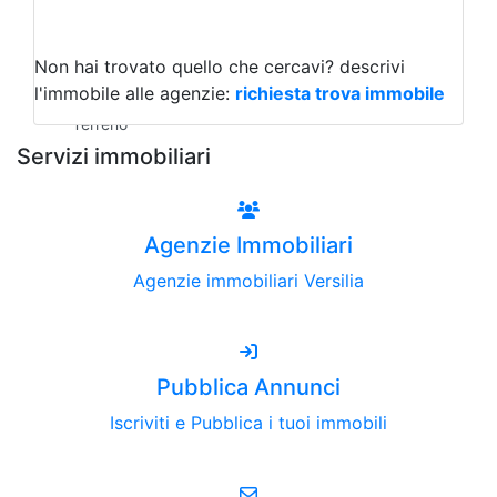
Capannoni
Uffici
Terreni all'Asta
Non hai trovato quello che cercavi?
descrivi
Qualsiasi
l'immobile alle agenzie:
richiesta trova immobile
Terreno edificabile
Terreno
Servizi immobiliari
Agenzie Immobiliari
Agenzie immobiliari Versilia
Pubblica Annunci
Iscriviti e Pubblica i tuoi immobili