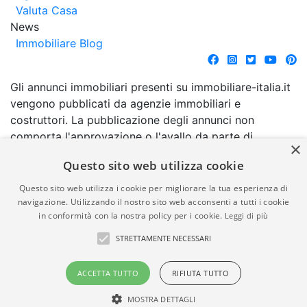
Valuta Casa
News
Immobiliare Blog
Gli annunci immobiliari presenti su immobiliare-italia.it
vengono pubblicati da agenzie immobiliari e
costruttori. La pubblicazione degli annunci non
comporta l'approvazione o l'avallo da parte di
×
immobiliare-italia.it nè implica alcuna forma di
Questo sito web utilizza cookie
garanzia da parte di quest'ultima. immobiliare-italia.it
quindi non è responsabile della veridicità, della
Questo sito web utilizza i cookie per migliorare la tua esperienza di
correttezza, della completezza, della normativa in
navigazione. Utilizzando il nostro sito web acconsenti a tutti i cookie
in conformità con la nostra policy per i cookie.
Leggi di più
materia di privacy e/o di alcun altro aspetto dei
suddetti annunci.
STRETTAMENTE NECESSARI
© Copyright 2007 - 2026
Powered by
ACCETTA TUTTO
RIFIUTA TUTTO
Immobiliare-Italia.it - Part. IVA
Gestionale Immobiliare
00587600453
GestionaleRe.it
MOSTRA DETTAGLI