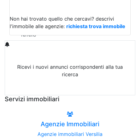
Capannoni
Uffici
Terreni in Affitto
Non hai trovato quello che cercavi?
descrivi
Qualsiasi
l'immobile alle agenzie:
richiesta trova immobile
Terreno edificabile
Terreno
Ricevi i nuovi annunci corrispondenti alla tua
ricerca
Attiva Email-Alert
Servizi immobiliari
Agenzie Immobiliari
Agenzie immobiliari Versilia