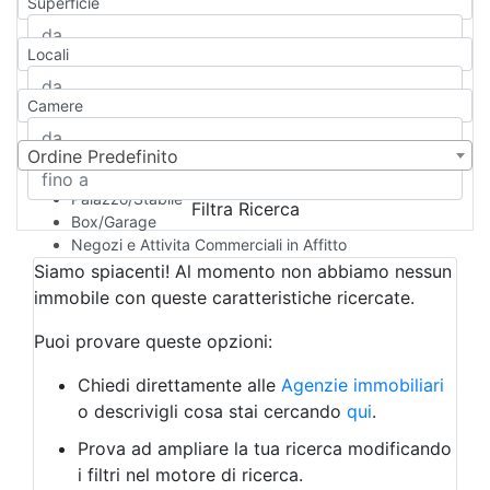
Superficie
Casa Semi-indipendente
Attico/Mansarda
Locali
Villa
Villetta a schiera
Camere
Rustico/Casale
Loft/Open space
Camera d'Albergo
Ordine Predefinito
Multiproprietà
Palazzo/Stabile
Filtra Ricerca
Box/Garage
Negozi e Attivita Commerciali in Affitto
Qualsiasi
Siamo spiacenti! Al momento non abbiamo nessun
Attività/Licenza Commerciale
immobile con queste caratteristiche ricercate.
Azienda Agricola
Bar/Ristorante
Puoi provare queste opzioni:
Bed & Breakfast
Albergo
Chiedi direttamente alle
Agenzie immobiliari
Laboratorio Artigianale
o descrivigli cosa stai cercando
qui
.
Negozio/locale commerciale
Prova ad ampliare la tua ricerca modificando
Agriturismo
i filtri nel motore di ricerca.
Magazzini