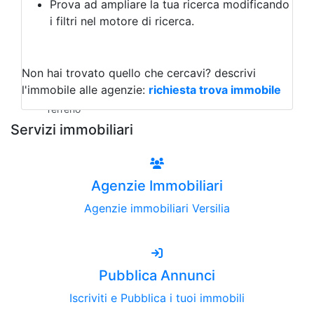
Prova ad ampliare la tua ricerca modificando
Agriturismo
i filtri nel motore di ricerca.
Magazzini
Capannoni
Uffici
Terreni all'Asta
Non hai trovato quello che cercavi?
descrivi
Qualsiasi
l'immobile alle agenzie:
richiesta trova immobile
Terreno edificabile
Terreno
Servizi immobiliari
Agenzie Immobiliari
Agenzie immobiliari Versilia
Pubblica Annunci
Iscriviti e Pubblica i tuoi immobili