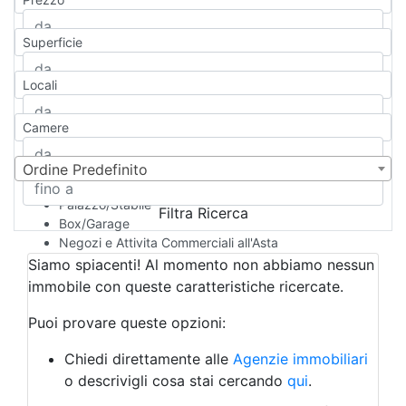
Appartamento
Casa indipendente
Superficie
Casa Semi-indipendente
Attico/Mansarda
Locali
Villa
Villetta a schiera
Camere
Rustico/Casale
Loft/Open space
Camera d'Albergo
Ordine Predefinito
Multiproprietà
Palazzo/Stabile
Filtra Ricerca
Box/Garage
Negozi e Attivita Commerciali all'Asta
Qualsiasi
Siamo spiacenti! Al momento non abbiamo nessun
Attività/Licenza Commerciale
immobile con queste caratteristiche ricercate.
Azienda Agricola
Bar/Ristorante
Puoi provare queste opzioni:
Bed & Breakfast
Albergo
Chiedi direttamente alle
Agenzie immobiliari
Laboratorio Artigianale
o descrivigli cosa stai cercando
qui
.
Negozio/locale commerciale