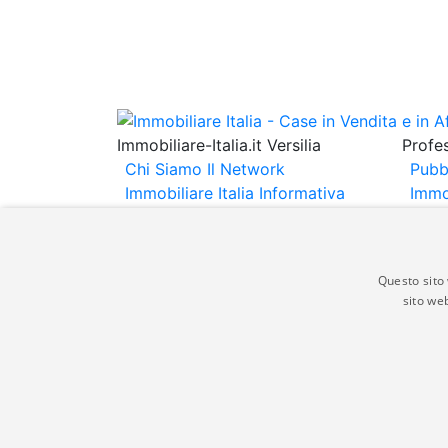
Immobiliare-Italia.it Versilia
Profes
Chi Siamo
Il Network
Pubb
Immobiliare Italia
Informativa
Immo
Privacy
Informativa Cookie
Immob
Contatti
Espo
Annu
Questo sito 
sito web
Gli annunci immobiliari presenti su immobili
non comporta l'approvazione o l'avallo da pa
italia.it quindi non è responsabile della ver
aspetto dei suddetti annunci.
© Copyright 2007 - 2026 Immobiliare-Itali