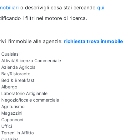
Villetta a schiera
obiliari
o descrivigli cosa stai cercando
qui
.
Rustico/Casale
Loft/Open space
ficando i filtri nel motore di ricerca.
Camera d'Albergo
Multiproprietà
Palazzo/Stabile
ivi l'immobile alle agenzie:
Box/Garage
richiesta trova immobile
Negozi e Attivita Commerciali in Affitto
Qualsiasi
Attività/Licenza Commerciale
Azienda Agricola
Bar/Ristorante
Bed & Breakfast
Albergo
Laboratorio Artigianale
Negozio/locale commerciale
Agriturismo
Magazzini
Capannoni
Uffici
Terreni in Affitto
Qualsiasi