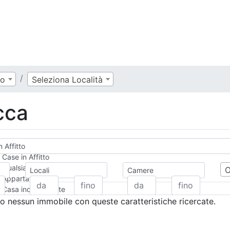
io
Seleziona Località
ucca
in Affitto
Case in Affitto
Qualsiasi
Locali
Camere
Appartamento
Casa indipendente
Casa Semi-indipendente
 nessun immobile con queste caratteristiche ricercate.
Attico/Mansarda
Villa