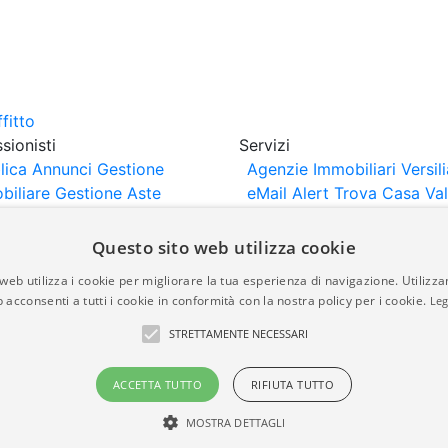
sionisti
Servizi
lica Annunci
Gestione
Agenzie Immobiliari Versili
biliare
Gestione Aste
eMail Alert
Trova Casa
Va
iliari
Portali Partner
Casa
rtazione
Importazione
Questo sito web utilizza cookie
nci da Sito Web
web utilizza i cookie per migliorare la tua esperienza di navigazione. Utilizza
 acconsenti a tutti i cookie in conformità con la nostra policy per i cookie.
Leg
are-italia.it vengono pubblicati da agenzie immobiliari e co
STRETTAMENTE NECESSARI
rte di immobiliare-italia.it nè implica alcuna forma di gar
idicità, della correttezza, della completezza, della normativa
ACCETTA TUTTO
RIFIUTA TUTTO
MOSTRA DETTAGLI
a.it - Part. IVA 00587600453
Power