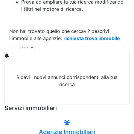
Prova ad ampliare la tua ricerca modificando
Agriturismo
i filtri nel motore di ricerca.
Magazzini
Capannoni
Uffici
Terreni in Affitto
Non hai trovato quello che cercavi?
descrivi
Qualsiasi
l'immobile alle agenzie:
richiesta trova immobile
Terreno edificabile
Terreno
Ricevi i nuovi annunci corrispondenti alla tua
ricerca
Attiva Email-Alert
Servizi immobiliari
Agenzie Immobiliari