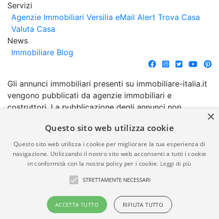
Servizi
Agenzie Immobiliari Versilia
eMail Alert
Trova Casa
Valuta Casa
News
Immobiliare Blog
Gli annunci immobiliari presenti su immobiliare-italia.it
vengono pubblicati da agenzie immobiliari e
costruttori. La pubblicazione degli annunci non
×
comporta l'approvazione o l'avallo da parte di
Questo sito web utilizza cookie
immobiliare-italia.it nè implica alcuna forma di
garanzia da parte di quest'ultima. immobiliare-italia.it
Questo sito web utilizza i cookie per migliorare la tua esperienza di
quindi non è responsabile della veridicità, della
navigazione. Utilizzando il nostro sito web acconsenti a tutti i cookie
in conformità con la nostra policy per i cookie.
Leggi di più
correttezza, della completezza, della normativa in
materia di privacy e/o di alcun altro aspetto dei
STRETTAMENTE NECESSARI
suddetti annunci.
ACCETTA TUTTO
RIFIUTA TUTTO
© Copyright 2007 - 2026
Powered by