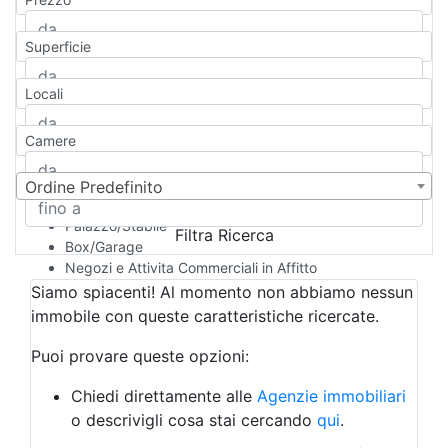
Appartamento
Casa indipendente
Superficie
Casa Semi-indipendente
Attico/Mansarda
Locali
Villa
Villetta a schiera
Camere
Rustico/Casale
Loft/Open space
Camera d'Albergo
Ordine Predefinito
Multiproprietà
Palazzo/Stabile
Filtra Ricerca
Box/Garage
Negozi e Attivita Commerciali in Affitto
Qualsiasi
Siamo spiacenti! Al momento non abbiamo nessun
Attività/Licenza Commerciale
immobile con queste caratteristiche ricercate.
Azienda Agricola
Bar/Ristorante
Puoi provare queste opzioni:
Bed & Breakfast
Albergo
Chiedi direttamente alle
Agenzie immobiliari
Laboratorio Artigianale
o descrivigli cosa stai cercando
qui
.
Negozio/locale commerciale