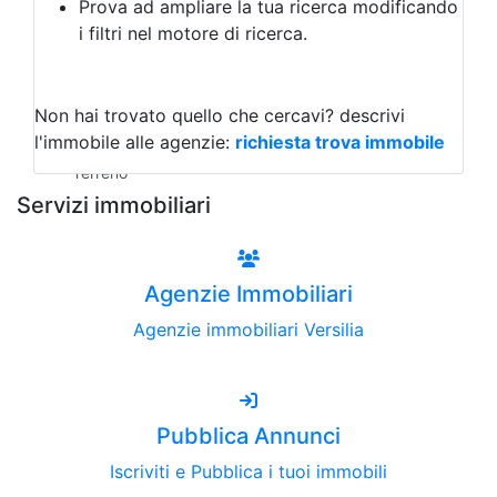
Prova ad ampliare la tua ricerca modificando
Agriturismo
i filtri nel motore di ricerca.
Magazzini
Capannoni
Uffici
Terreni all'Asta
Non hai trovato quello che cercavi?
descrivi
Qualsiasi
l'immobile alle agenzie:
richiesta trova immobile
Terreno edificabile
Terreno
Servizi immobiliari
Agenzie Immobiliari
Agenzie immobiliari Versilia
Pubblica Annunci
Iscriviti e Pubblica i tuoi immobili