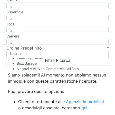
Appartamento
Casa indipendente
Superficie
Casa Semi-indipendente
Attico/Mansarda
Locali
Villa
Villetta a schiera
Camere
Rustico/Casale
Loft/Open space
Camera d'Albergo
Ordine Predefinito
Multiproprietà
Palazzo/Stabile
Filtra Ricerca
Box/Garage
Negozi e Attivita Commerciali all'Asta
Qualsiasi
Siamo spiacenti! Al momento non abbiamo nessun
Attività/Licenza Commerciale
immobile con queste caratteristiche ricercate.
Azienda Agricola
Bar/Ristorante
Puoi provare queste opzioni:
Bed & Breakfast
Albergo
Chiedi direttamente alle
Agenzie immobiliari
Laboratorio Artigianale
o descrivigli cosa stai cercando
qui
.
Negozio/locale commerciale