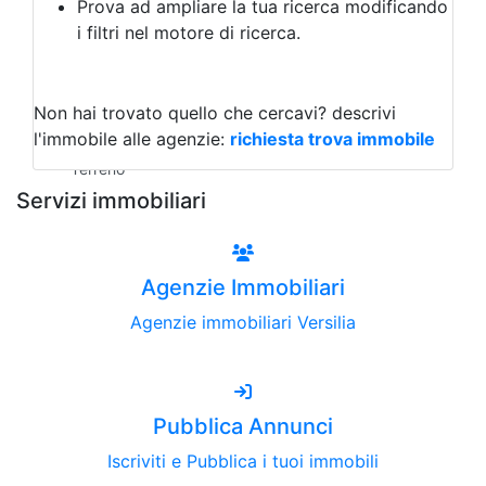
Prova ad ampliare la tua ricerca modificando
Agriturismo
i filtri nel motore di ricerca.
Magazzini
Capannoni
Uffici
Terreni all'Asta
Non hai trovato quello che cercavi?
descrivi
Qualsiasi
l'immobile alle agenzie:
richiesta trova immobile
Terreno edificabile
Terreno
Servizi immobiliari
Agenzie Immobiliari
Agenzie immobiliari Versilia
Pubblica Annunci
Iscriviti e Pubblica i tuoi immobili