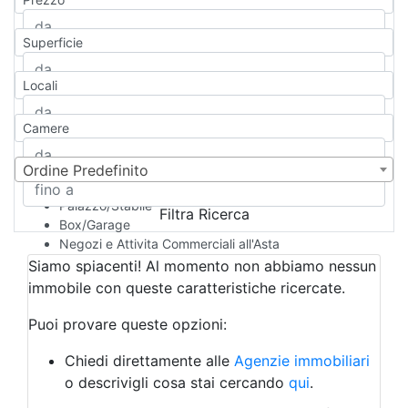
Appartamento
Casa indipendente
Superficie
Casa Semi-indipendente
Attico/Mansarda
Locali
Villa
Villetta a schiera
Camere
Rustico/Casale
Loft/Open space
Camera d'Albergo
Ordine Predefinito
Multiproprietà
Palazzo/Stabile
Filtra Ricerca
Box/Garage
Negozi e Attivita Commerciali all'Asta
Qualsiasi
Siamo spiacenti! Al momento non abbiamo nessun
Attività/Licenza Commerciale
immobile con queste caratteristiche ricercate.
Azienda Agricola
Bar/Ristorante
Puoi provare queste opzioni:
Bed & Breakfast
Albergo
Chiedi direttamente alle
Agenzie immobiliari
Laboratorio Artigianale
o descrivigli cosa stai cercando
qui
.
Negozio/locale commerciale