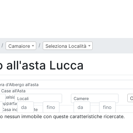
Camaiore
Seleziona Località
 all'asta Lucca
a d'Albergo all'asta
Case all'Asta
Qualsiasi
Locali
Camere
Appartamento
Casa indipendente
Casa Semi-indipendente
 nessun immobile con queste caratteristiche ricercate.
Attico/Mansarda
Villa