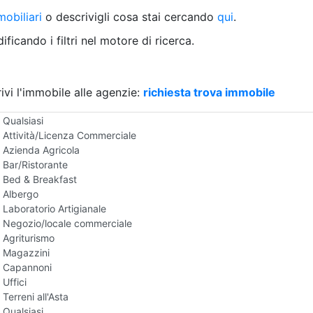
Villetta a schiera
obiliari
o descrivigli cosa stai cercando
qui
.
Rustico/Casale
Loft/Open space
ficando i filtri nel motore di ricerca.
Camera d'Albergo
Multiproprietà
Palazzo/Stabile
ivi l'immobile alle agenzie:
Box/Garage
richiesta trova immobile
Negozi e Attivita Commerciali all'Asta
Qualsiasi
Attività/Licenza Commerciale
Azienda Agricola
Bar/Ristorante
Bed & Breakfast
Albergo
Laboratorio Artigianale
Negozio/locale commerciale
Agriturismo
Magazzini
Capannoni
Uffici
Terreni all'Asta
Qualsiasi