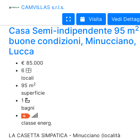
Terreno edificabile
CAMVILLAS s.r.l.s.
Terreno
Visita
Vedi Dettag
2
Casa Semi-indipendente 95 m
buone condizioni, Minucciano,
Lucca
€ 85.000
6
locali
2
95
m
superficie
1
bagni
classe energ.
LA CASETTA SIMPATICA - Minucciano (località