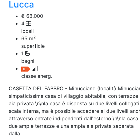
Villetta a schiera
Lucca
Rustico/Casale
Loft/Open space
€ 68.000
Camera d'Albergo
4
Multiproprietà
locali
Palazzo/Stabile
2
65
m
Box/Garage
superficie
Negozi e Attivita Commerciali in Vendita
1
Qualsiasi
Attività/Licenza Commerciale
bagni
Azienda Agricola
Bar/Ristorante
classe energ.
Bed & Breakfast
Albergo
CASETTA DEL FABBRO - Minucciano (località Minuccia
Laboratorio Artigianale
simpaticissima casa di villaggio abitabile, con terrazze
Negozio/locale commerciale
aia privata.\n\nla casa è disposta su due livelli collegat
Agriturismo
scala interna, ma è possibile accedere ai due livelli anc
Magazzini
attraverso entrate indipendenti dall'esterno.\n\nla casa
Capannoni
due ampie terrazze e una ampia aia privata separata
Uffici
Terreni in Vendita
dalla…
Qualsiasi