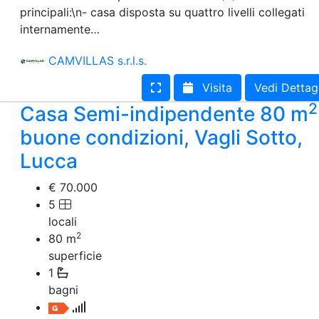
principali:\n- casa disposta su quattro livelli collegati
internamente…
CAMVILLAS s.r.l.s.
Visita
Vedi Dettag
2
Casa Semi-indipendente 80 m
buone condizioni, Vagli Sotto,
Lucca
€ 70.000
5
locali
2
80
m
superficie
1
bagni