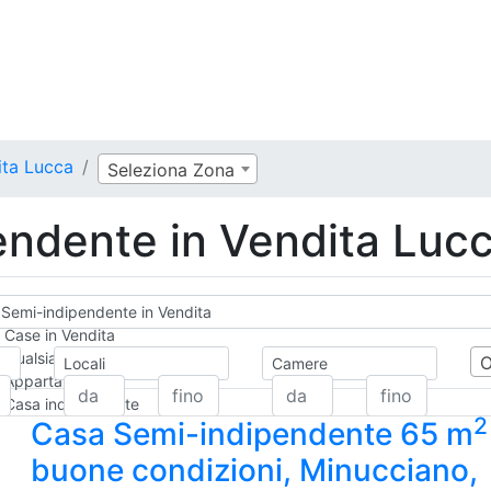
ita Lucca
Seleziona Zona
ndente in Vendita Luc
Semi-indipendente in Vendita
Case in Vendita
Qualsiasi
Locali
Camere
Appartamento
Casa indipendente
2
Casa Semi-indipendente 65 m
Casa Semi-indipendente
Attico/Mansarda
buone condizioni, Minucciano,
Villa