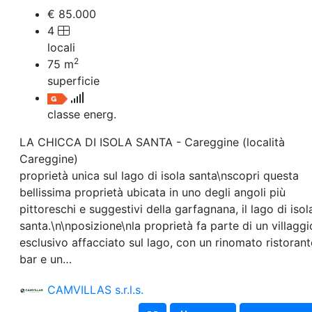
€ 85.000
4
locali
2
75
m
superficie
classe energ.
LA CHICCA DI ISOLA SANTA - Careggine (località
Careggine)
proprietà unica sul lago di isola santa\nscopri questa
bellissima proprietà ubicata in uno degli angoli più
pittoreschi e suggestivi della garfagnana, il lago di isol
santa.\n\nposizione\nla proprietà fa parte di un villaggi
esclusivo affacciato sul lago, con un rinomato ristorant
bar e un…
CAMVILLAS s.r.l.s.