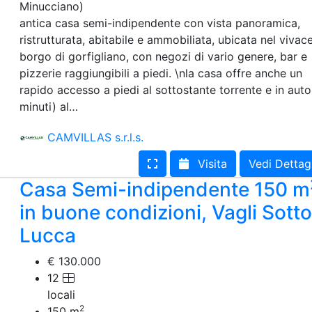
Minucciano)
antica casa semi-indipendente con vista panoramica,
ristrutturata, abitabile e ammobiliata, ubicata nel vivac
borgo di gorfigliano, con negozi di vario genere, bar e
pizzerie raggiungibili a piedi. \nla casa offre anche un
rapido accesso a piedi al sottostante torrente e in auto
minuti) al…
CAMVILLAS s.r.l.s.
Visita
Vedi Dettag
Casa Semi-indipendente 150 m
in buone condizioni, Vagli Sotto
Lucca
€ 130.000
12
locali
2
150
m