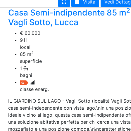
Visita
Vedi Dettag
2
Casa Semi-indipendente 85 m
Vagli Sotto, Lucca
€ 60.000
9
locali
2
85
m
superficie
1
bagni
classe energ.
IL GIARDINO SUL LAGO - Vagli Sotto (località Vagli Sot
casa semi-independente con vista lago.\nin una posizi
ideale vicino al lago, questa casa semi-indipendente of
una soluzione abitativa perfetta per chi cerca una vista
mozzafiato e una posizione comoda.\n\ncaratteristiche