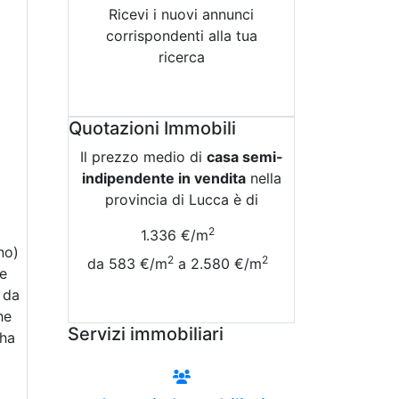
Ricevi i nuovi annunci
corrispondenti alla tua
ricerca
Attiva Email-Alert
Quotazioni Immobili
Il prezzo medio di
casa semi-
indipendente in vendita
nella
provincia di Lucca è di
2
1.336 €/m
no)
2
2
da 583 €/m
a 2.580 €/m
 e
i da
Vedi Tutte le Quotazioni
he
Servizi immobiliari
 ha