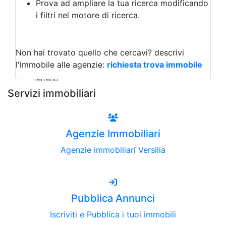
Prova ad ampliare la tua ricerca modificando
Agriturismo
i filtri nel motore di ricerca.
Magazzini
Capannoni
Uffici
Terreni all'Asta
Non hai trovato quello che cercavi?
descrivi
Qualsiasi
l'immobile alle agenzie:
richiesta trova immobile
Terreno edificabile
Terreno
Servizi immobiliari
Agenzie Immobiliari
Agenzie immobiliari Versilia
Pubblica Annunci
Iscriviti e Pubblica i tuoi immobili