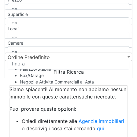
Appartamento
Casa indipendente
Superficie
Casa Semi-indipendente
Attico/Mansarda
Locali
Villa
Villetta a schiera
Camere
Rustico/Casale
Loft/Open space
Camera d'Albergo
Ordine Predefinito
Multiproprietà
Palazzo/Stabile
Filtra Ricerca
Box/Garage
Negozi e Attivita Commerciali all'Asta
Qualsiasi
Siamo spiacenti! Al momento non abbiamo nessun
Attività/Licenza Commerciale
immobile con queste caratteristiche ricercate.
Azienda Agricola
Bar/Ristorante
Puoi provare queste opzioni:
Bed & Breakfast
Albergo
Chiedi direttamente alle
Agenzie immobiliari
Laboratorio Artigianale
o descrivigli cosa stai cercando
qui
.
Negozio/locale commerciale