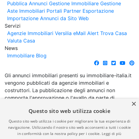
Pubblica Annunci
Gestione Immobiliare
Gestione
Aste Immobiliari
Portali Partner Esportazione
Importazione Annunci da Sito Web
Servizi
Agenzie Immobiliari Versilia
eMail Alert
Trova Casa
Valuta Casa
News
Immobiliare Blog
Gli annunci immobiliari presenti su immobiliare-italia.it
vengono pubblicati da agenzie immobiliari e
costruttori. La pubblicazione degli annunci non
comporta l'approvazione o l'avallo da parte di
×
immobiliare-italia.it nè implica alcuna forma di
Questo sito web utilizza cookie
garanzia da parte di quest'ultima. immobiliare-italia.it
quindi non è responsabile della veridicità, della
Questo sito web utilizza i cookie per migliorare la tua esperienza di
correttezza, della completezza, della normativa in
navigazione. Utilizzando il nostro sito web acconsenti a tutti i cookie
in conformità con la nostra policy per i cookie.
Leggi di più
materia di privacy e/o di alcun altro aspetto dei