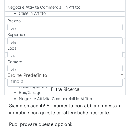
Negozi e Attività Commerciali in Affitto
Case in Affitto
Qualsiasi
Prezzo
Appartamento
Casa indipendente
Superficie
Casa Semi-indipendente
Attico/Mansarda
Locali
Villa
Villetta a schiera
Camere
Rustico/Casale
Loft/Open space
Camera d'Albergo
Ordine Predefinito
Multiproprietà
Palazzo/Stabile
Filtra Ricerca
Box/Garage
Negozi e Attivita Commerciali in Affitto
Qualsiasi
Siamo spiacenti! Al momento non abbiamo nessun
Attività/Licenza Commerciale
immobile con queste caratteristiche ricercate.
Azienda Agricola
Bar/Ristorante
Puoi provare queste opzioni:
Bed & Breakfast