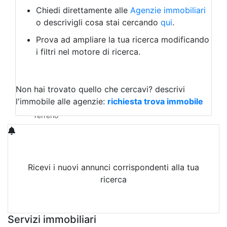
Albergo
Chiedi direttamente alle
Agenzie immobiliari
Laboratorio Artigianale
o descrivigli cosa stai cercando
qui
.
Negozio/locale commerciale
Prova ad ampliare la tua ricerca modificando
Agriturismo
i filtri nel motore di ricerca.
Magazzini
Capannoni
Uffici
Terreni in Affitto
Non hai trovato quello che cercavi?
descrivi
Qualsiasi
l'immobile alle agenzie:
richiesta trova immobile
Terreno edificabile
Terreno
Ricevi i nuovi annunci corrispondenti alla tua
ricerca
Attiva Email-Alert
Servizi immobiliari