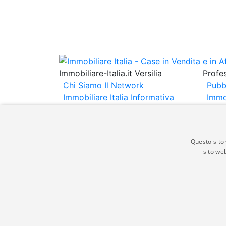
Immobiliare-Italia.it Versilia
Profes
Chi Siamo
Il Network
Pubb
Immobiliare Italia
Informativa
Immo
Privacy
Informativa Cookie
Immob
Contatti
Espo
Annu
Questo sito 
sito web
Gli annunci immobiliari presenti su immobili
non comporta l'approvazione o l'avallo da pa
italia.it quindi non è responsabile della ver
aspetto dei suddetti annunci.
© Copyright 2007 - 2026 Immobiliare-Itali