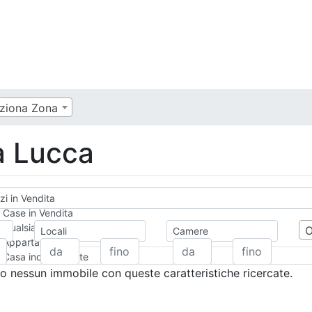
eziona Zona
a Lucca
zi in Vendita
Case in Vendita
Qualsiasi
Locali
Camere
Appartamento
Casa indipendente
Casa Semi-indipendente
 nessun immobile con queste caratteristiche ricercate.
Attico/Mansarda
Villa