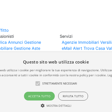
sionisti
Servizi
lica Annunci
Gestione
Agenzie Immobiliari Versili
biliare
Gestione Aste
eMail Alert
Trova Casa
Va
iliari
Portali Partner
Casa
rtazione
Importazione
Questo sito web utilizza cookie
nci da Sito Web
web utilizza i cookie per migliorare la tua esperienza di navigazione. Utilizza
 acconsenti a tutti i cookie in conformità con la nostra policy per i cookie.
Leg
are-italia.it vengono pubblicati da agenzie immobiliari e co
STRETTAMENTE NECESSARI
rte di immobiliare-italia.it nè implica alcuna forma di gar
idicità, della correttezza, della completezza, della normativa
ACCETTA TUTTO
RIFIUTA TUTTO
MOSTRA DETTAGLI
a.it - Part. IVA 00587600453
Power