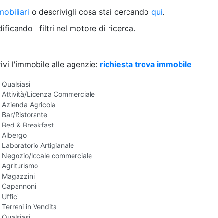
Villetta a schiera
obiliari
o descrivigli cosa stai cercando
qui
.
Rustico/Casale
Loft/Open space
ficando i filtri nel motore di ricerca.
Camera d'Albergo
Multiproprietà
Palazzo/Stabile
ivi l'immobile alle agenzie:
Box/Garage
richiesta trova immobile
Negozi e Attivita Commerciali in Vendita
Qualsiasi
Attività/Licenza Commerciale
Azienda Agricola
Bar/Ristorante
Bed & Breakfast
Albergo
Laboratorio Artigianale
Negozio/locale commerciale
Agriturismo
Magazzini
Capannoni
Uffici
Terreni in Vendita
Qualsiasi