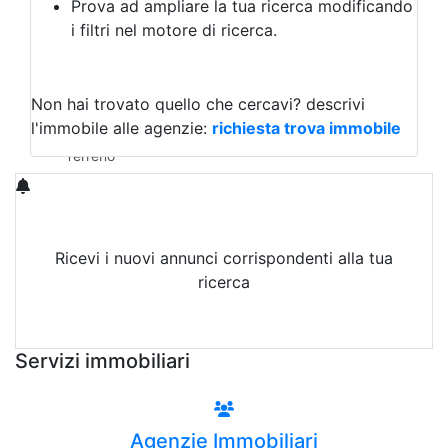
Prova ad ampliare la tua ricerca modificando
Agriturismo
i filtri nel motore di ricerca.
Magazzini
Capannoni
Uffici
Terreni in Affitto
Non hai trovato quello che cercavi?
descrivi
Qualsiasi
l'immobile alle agenzie:
richiesta trova immobile
Terreno edificabile
Terreno
Ricevi i nuovi annunci corrispondenti alla tua
ricerca
Attiva Email-Alert
Servizi immobiliari
Agenzie Immobiliari