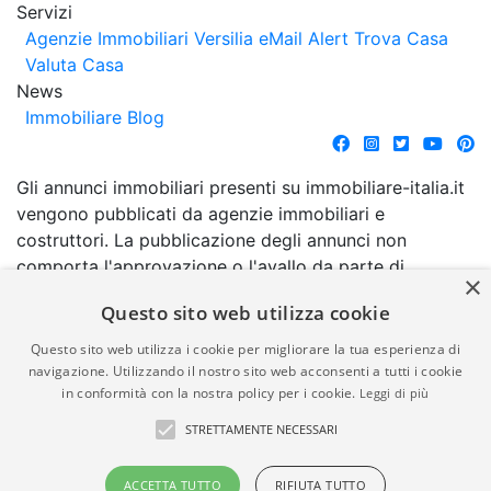
Servizi
Agenzie Immobiliari Versilia
eMail Alert
Trova Casa
Valuta Casa
News
Immobiliare Blog
Gli annunci immobiliari presenti su immobiliare-italia.it
vengono pubblicati da agenzie immobiliari e
costruttori. La pubblicazione degli annunci non
comporta l'approvazione o l'avallo da parte di
×
immobiliare-italia.it nè implica alcuna forma di
Questo sito web utilizza cookie
garanzia da parte di quest'ultima. immobiliare-italia.it
quindi non è responsabile della veridicità, della
Questo sito web utilizza i cookie per migliorare la tua esperienza di
correttezza, della completezza, della normativa in
navigazione. Utilizzando il nostro sito web acconsenti a tutti i cookie
in conformità con la nostra policy per i cookie.
Leggi di più
materia di privacy e/o di alcun altro aspetto dei
suddetti annunci.
STRETTAMENTE NECESSARI
© Copyright 2007 - 2026
Powered by
ACCETTA TUTTO
RIFIUTA TUTTO