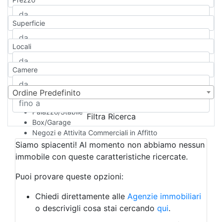
Appartamento
Casa indipendente
Superficie
Casa Semi-indipendente
Attico/Mansarda
Locali
Villa
Villetta a schiera
Camere
Rustico/Casale
Loft/Open space
Camera d'Albergo
Ordine Predefinito
Multiproprietà
Palazzo/Stabile
Filtra Ricerca
Box/Garage
Negozi e Attivita Commerciali in Affitto
Qualsiasi
Siamo spiacenti! Al momento non abbiamo nessun
Attività/Licenza Commerciale
immobile con queste caratteristiche ricercate.
Azienda Agricola
Bar/Ristorante
Puoi provare queste opzioni:
Bed & Breakfast
Albergo
Chiedi direttamente alle
Agenzie immobiliari
Laboratorio Artigianale
o descrivigli cosa stai cercando
qui
.
Negozio/locale commerciale